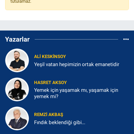
tutulamaz.
Yazarlar
ALI KESKINSOY
Yeşil vatan hepimizin ortak emanetidir
HASRET AKSOY
Yemek için yaşamak mı, yaşamak için
yemek mi?
REMZI AKBAŞ
Fındık beklendiği gibi...