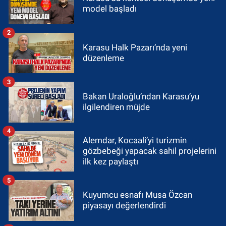
model başladı
2
Karasu Halk Pazarı’nda yeni
düzenleme
3
Bakan Uraloğlu’ndan Karasu’yu
ilgilendiren müjde
4
Alemdar, Kocaali’yi turizmin
gözbebeği yapacak sahil projelerini
ilk kez paylaştı
5
Kuyumcu esnafı Musa Özcan
piyasayı değerlendirdi