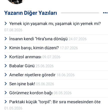
Yazarın Diğer Yazıları
Yemek için yaşamak mı, yaşamak için yemek mi?
07.08.2026
İnsanın kendi "Hira"sına dönüşü
24.07.2026
Kimin barışı, kimin düzeni?
17.07.2026
Kortizol arınması
09.07.2026
Babalar Günü
25.06.2026
Ameller niyetlere göredir
18.06.2026
Sen işine bak!
05.06.2026
Görünmez kordon bağı
08.05.2026
Parktaki küçük "torpil": Bir sıra meselesinden öte
01.05.2026