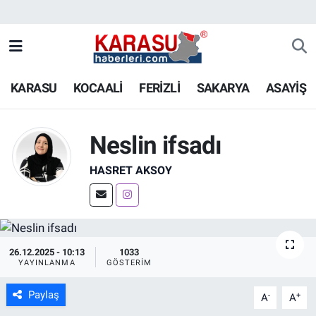
KARASU
KOCAALİ
FERİZLİ
SAKARYA
ASAYİŞ
Neslin ifsadı
HASRET AKSOY
26.12.2025 - 10:13
1033
YAYINLANMA
GÖSTERIM
Paylaş
-
+
A
A