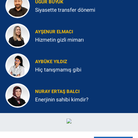
UĞUR BÜYÜK
Siyasette transfer dönemi
AYŞENUR ELMACI
Hizmetin gizli mimarı
AYBÜKE YILDIZ
Hiç tanışmamış gibi
NURAY ERTAŞ BALCI
Enerjinin sahibi kimdir?