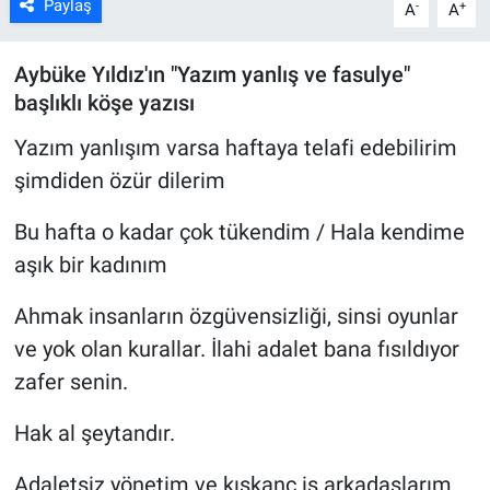
Paylaş
-
+
A
A
Aybüke Yıldız'ın "Yazım yanlış ve fasulye"
başlıklı köşe yazısı
Yazım yanlışım varsa haftaya telafi edebilirim
şimdiden özür dilerim
Bu hafta o kadar çok tükendim / Hala kendime
aşık bir kadınım
Ahmak insanların özgüvensizliği, sinsi oyunlar
ve yok olan kurallar. İlahi adalet bana fısıldıyor
zafer senin.
Hak al şeytandır.
Adaletsiz yönetim ve kıskanç iş arkadaşlarım.