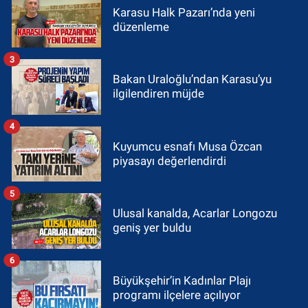
Karasu Halk Pazarı’nda yeni
düzenleme
3
Bakan Uraloğlu’ndan Karasu’yu
ilgilendiren müjde
4
Kuyumcu esnafı Musa Özcan
piyasayı değerlendirdi
5
Ulusal kanalda, Acarlar Longozu
geniş yer buldu
6
Büyükşehir’in Kadınlar Plajı
programı ilçelere açılıyor