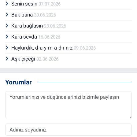
Senin sesin
07.07.2026
Bak bana
30.06.2026
Kara bağlasın
23.06.2026
Kara sevda
16.06.2026
Haykırdık, d-u-y-m-a-d-ı-n-z
09.06.2026
Aşk çiçeği
02.06.2026
Yorumlar