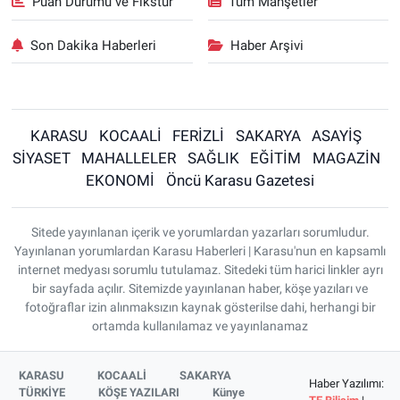
Puan Durumu ve Fikstür
Tüm Manşetler
Son Dakika Haberleri
Haber Arşivi
KARASU
KOCAALİ
FERİZLİ
SAKARYA
ASAYİŞ
SİYASET
MAHALLELER
SAĞLIK
EĞİTİM
MAGAZİN
EKONOMİ
Öncü Karasu Gazetesi
Sitede yayınlanan içerik ve yorumlardan yazarları sorumludur.
Yayınlanan yorumlardan Karasu Haberleri | Karasu'nun en kapsamlı
internet medyası sorumlu tutulamaz. Sitedeki tüm harici linkler ayrı
bir sayfada açılır. Sitemizde yayınlanan haber, köşe yazıları ve
fotoğraflar izin alınmaksızın kaynak gösterilse dahi, herhangi bir
ortamda kullanılamaz ve yayınlanamaz
KARASU
KOCAALİ
SAKARYA
Haber Yazılımı:
TÜRKİYE
KÖŞE YAZILARI
Künye