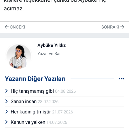
acımaz.
ÖNCEKI
SONRAKI
Aybüke Yıldız
Yazar ve Şair
Yazarın Diğer Yazıları
Hiç tanışmamış gibi
04.08.2026
Sanan insan
28.07.2026
Her kadın gitmiştir
21.07.2026
Kanun ve yelken
14.07.2026