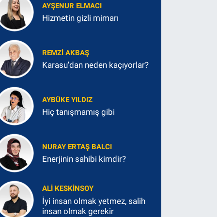
AYŞENUR ELMACI
Hizmetin gizli mimarı
REMZI AKBAŞ
Karasu'dan neden kaçıyorlar?
AYBÜKE YILDIZ
Hiç tanışmamış gibi
NURAY ERTAŞ BALCI
Enerjinin sahibi kimdir?
ALI KESKINSOY
İyi insan olmak yetmez, salih
insan olmak gerekir