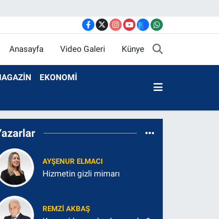
Anasayfa
Video Galeri
Künye
AGAZİN
EKONOMİ
Yazarlar
AYŞENUR ELMACI
Hizmetin gizli mimarı
REMZI AKBAŞ