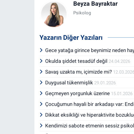
Beyza Bayraktar
Psikolog
Yazarın Diğer Yazıları
Gece yatağa girince beynimiz neden ha
Okulda şiddet tesadüf değil
24.04.2026
Savaş uzakta mı, içimizde mi?
12.03.202
Duygusal tükenmişlik
29.01.2026
Geçmeyen yorgunluk üzerine
15.01.2026
Çocuğumun hayali bir arkadaşı var: En
Dikkat eksikliği ve hiperaktivite bozuk
Kendimizi sabote etmenin sessiz psikol