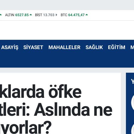
ALTIN
6527.85
BİST
13.703
BTC
64.475,47
ASAYİŞ
SİYASET
MAHALLELER
SAĞLIK
EĞİTİM
M
klarda öfke
leri: Aslında ne
ıyorlar?