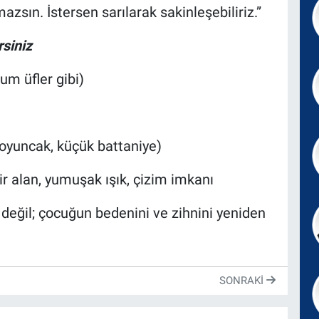
mazsın. İstersen sarılarak sakinleşebiliriz.”
rsiniz
um üfler gibi)
 oyuncak, küçük battaniye)
r alan, yumuşak ışık, çizim imkanı
değil; çocuğun bedenini ve zihnini yeniden
SONRAKI