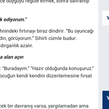
nce duyguyu regüle etmek, sonra davranışı
Y
k ediyorum.”
ndeki fırtınayı biraz dindirir. “Bu oyuncağı
din, görüyorum.” Sihirli cümle budur:
rganlık azalır.
 alan açın
lı: “Buradayım.” “Hazır olduğunda konuşuruz.”
ocuğun kendi kendini düzenlemesine fırsat
cek bir davranış varsa, yargılamadan ama