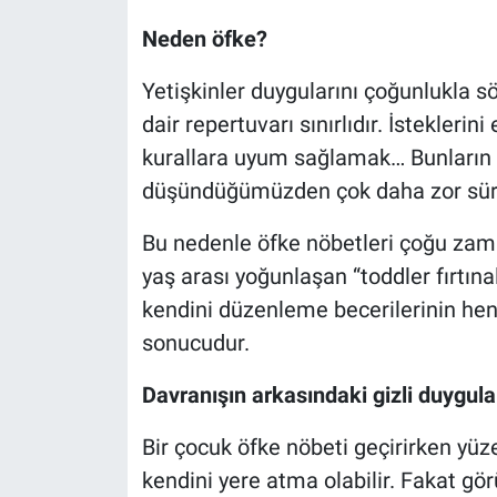
Neden öfke?
Yetişkinler duygularını çoğunlukla s
dair repertuvarı sınırlıdır. İsteklerin
kurallara uyum sağlamak… Bunların he
düşündüğümüzden çok daha zor süre
Bu nedenle öfke nöbetleri çoğu zama
yaş arası yoğunlaşan “toddler fırtına
kendini düzenleme becerilerinin he
sonucudur.
Davranışın arkasındaki gizli duygula
Bir çocuk öfke nöbeti geçirirken y
kendini yere atma olabilir. Fakat g