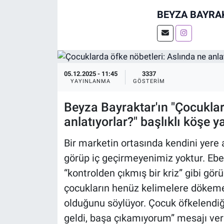
BEYZA BAYRA
05.12.2025 - 11:45
3337
YAYINLANMA
GÖSTERIM
Beyza Bayraktar'ın "Çocuklar
anlatıyorlar?" başlıklı köşe y
Bir marketin ortasında kendini yere 
görüp iç geçirmeyenimiz yoktur. E
“kontrolden çıkmış bir kriz” gibi görü
çocukların henüz kelimelere dökemed
olduğunu söylüyor. Çocuk öfkelendiği
geldi, başa çıkamıyorum” mesajı veri