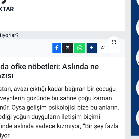
KTAR
-
+
A
A
da öfke nöbetleri: Aslında ne
azısı
atan, avazı çıktığı kadar bağıran bir çocuğu
beveynlerin gözünde bu sahne çoğu zaman
nür. Oysa gelişim psikolojisi bize bu anların,
iği yoğun duyguların iletişim biçimi
nde aslında sadece kızmıyor; “Bir şey fazla
yor.