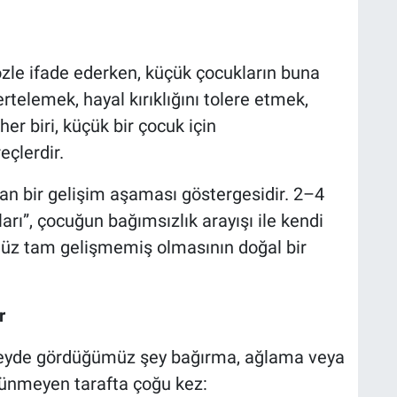
özle ifade ederken, küçük çocukların buna
i ertelemek, hayal kırıklığını tolere etmek,
r biri, küçük bir çocuk için
çlerdir.
n bir gelişim aşaması göstergesidir. 2–4
ları”, çocuğun bağımsızlık arayışı ile kendi
nüz tam gelişmemiş olmasının doğal bir
r
üzeyde gördüğümüz şey bağırma, ağlama veya
örünmeyen tarafta çoğu kez: