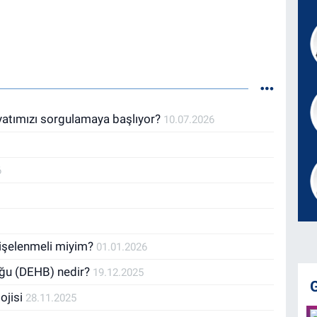
yatımızı sorgulamaya başlıyor?
10.07.2026
6
dişelenmeli miyim?
01.01.2026
luğu (DEHB) nedir?
19.12.2025
ojisi
28.11.2025