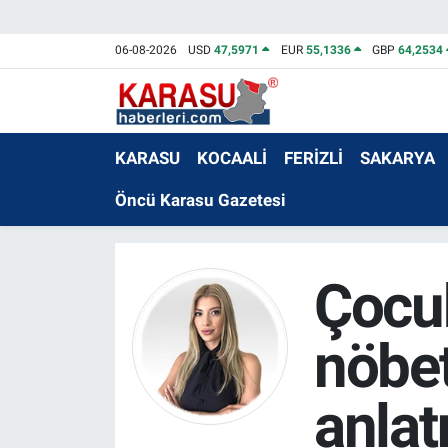
06-08-2026
USD
47,5971
EUR
55,1336
GBP
64,2534
KARASU
KOCAALİ
FERİZLİ
SAKARYA
Öncü Karasu Gazetesi
Çocu
nöbet
anlat