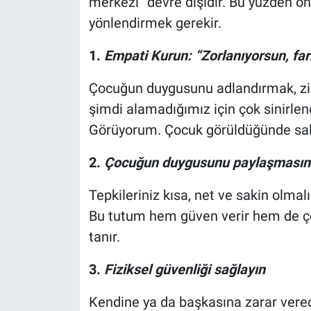
merkezi” devre dışıdır. Bu yüzden ö
yönlendirmek gerekir.
1.
Empati Kurun: “Zorlanıyorsun, far
Çocuğun duygusunu adlandırmak, zihni
şimdi alamadığımız için çok sinirlen
Görüyorum. Çocuk görüldüğünde saldı
2.
Çocuğun duygusunu paylaşmasına
Tepkileriniz kısa, net ve sakin olma
Bu tutum hem güven verir hem de ç
tanır.
3.
Fiziksel güvenliği sağlayın
Kendine ya da başkasına zarar vere