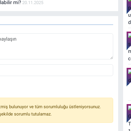
labilir mi?
20.11.2025
tmiş bulunuyor ve tüm sorumluluğu üstleniyorsunuz.
 şekilde sorumlu tutulamaz.