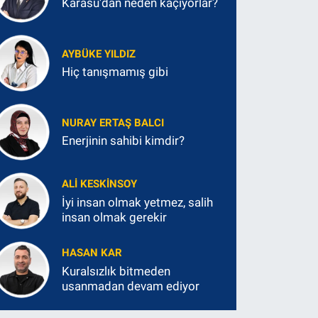
Karasu'dan neden kaçıyorlar?
AYBÜKE YILDIZ
Hiç tanışmamış gibi
NURAY ERTAŞ BALCI
Enerjinin sahibi kimdir?
ALI KESKINSOY
İyi insan olmak yetmez, salih
insan olmak gerekir
HASAN KAR
Kuralsızlık bitmeden
usanmadan devam ediyor