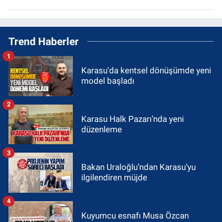
Trend Haberler
1
Karasu'da kentsel dönüşümde yeni
model başladı
2
Karasu Halk Pazarı’nda yeni
düzenleme
3
Bakan Uraloğlu’ndan Karasu’yu
ilgilendiren müjde
4
Kuyumcu esnafı Musa Özcan