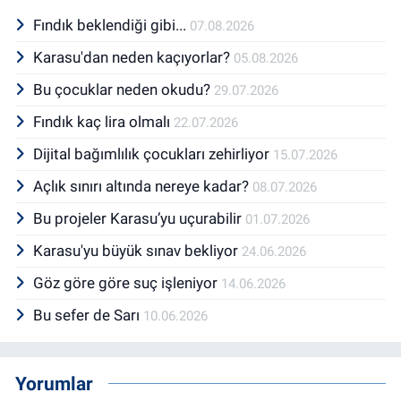
Fındık beklendiği gibi...
07.08.2026
Karasu'dan neden kaçıyorlar?
05.08.2026
Bu çocuklar neden okudu?
29.07.2026
Fındık kaç lira olmalı
22.07.2026
Dijital bağımlılık çocukları zehirliyor
15.07.2026
Açlık sınırı altında nereye kadar?
08.07.2026
Bu projeler Karasu’yu uçurabilir
01.07.2026
Karasu'yu büyük sınav bekliyor
24.06.2026
Göz göre göre suç işleniyor
14.06.2026
Bu sefer de Sarı
10.06.2026
Yorumlar