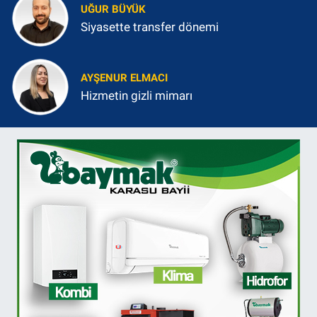
UĞUR BÜYÜK
Siyasette transfer dönemi
AYŞENUR ELMACI
Hizmetin gizli mimarı