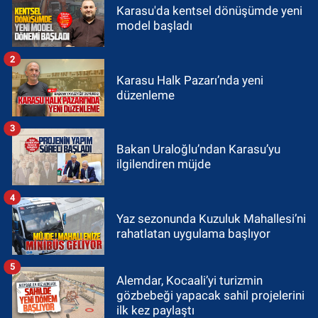
Karasu'da kentsel dönüşümde yeni
model başladı
2
Karasu Halk Pazarı’nda yeni
düzenleme
3
Bakan Uraloğlu’ndan Karasu’yu
ilgilendiren müjde
4
Yaz sezonunda Kuzuluk Mahallesi’ni
rahatlatan uygulama başlıyor
5
Alemdar, Kocaali’yi turizmin
gözbebeği yapacak sahil projelerini
ilk kez paylaştı