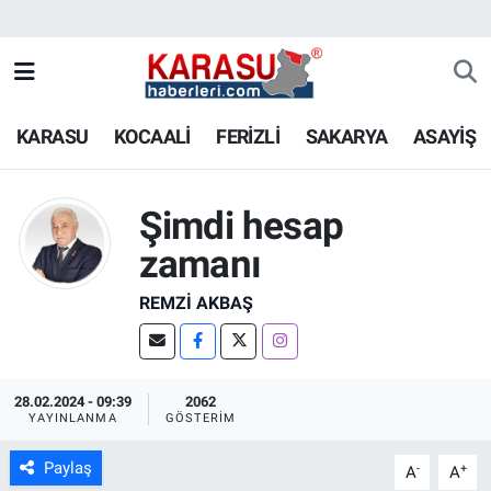
KARASU
KOCAALİ
FERİZLİ
SAKARYA
ASAYİŞ
Şimdi hesap
zamanı
REMZI AKBAŞ
28.02.2024 - 09:39
2062
YAYINLANMA
GÖSTERIM
Paylaş
-
+
A
A