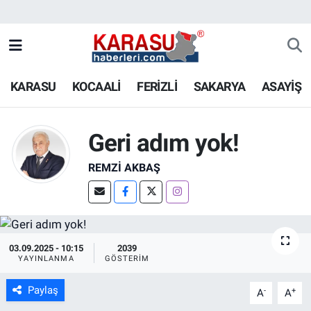
KARASU
KOCAALİ
FERİZLİ
SAKARYA
ASAYİŞ
Geri adım yok!
REMZI AKBAŞ
03.09.2025 - 10:15
2039
YAYINLANMA
GÖSTERIM
Paylaş
-
+
A
A