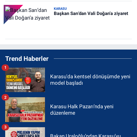
KARASU
Başkan Sarı’dan Vali Doğan’a ziyaret
Trend Haberler
1
Karasu'da kentsel dönüşümde yeni
model başladı
2
Karasu Halk Pazarı’nda yeni
düzenleme
3
Bakan Uraloğlu’ndan Karasu’yu