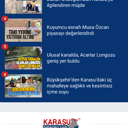
ilgilendiren müjde
4
Kuyumcu esnafı Musa Özcan
piyasayı değerlendirdi
5
Ulusal kanalda, Acarlar Longozu
geniş yer buldu
6
Büyükşehir’den Karasu’daki üç
mahalleye sağlıklı ve kesintisiz
içme suyu