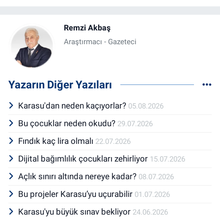
Remzi Akbaş
Araştırmacı - Gazeteci
Yazarın Diğer Yazıları
Karasu'dan neden kaçıyorlar?
05.08.2026
Bu çocuklar neden okudu?
29.07.2026
Fındık kaç lira olmalı
22.07.2026
Dijital bağımlılık çocukları zehirliyor
15.07.2026
Açlık sınırı altında nereye kadar?
08.07.2026
Bu projeler Karasu’yu uçurabilir
01.07.2026
Karasu'yu büyük sınav bekliyor
24.06.2026