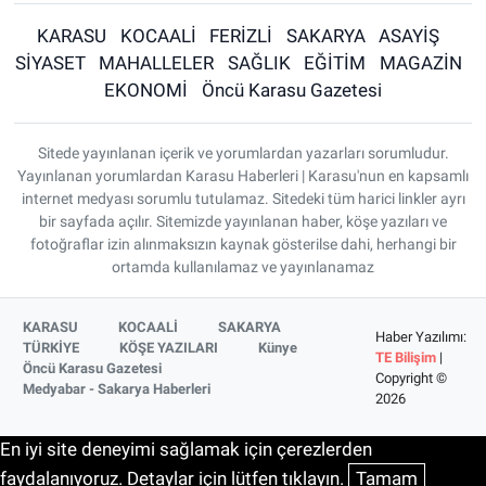
KARASU
KOCAALİ
FERİZLİ
SAKARYA
ASAYİŞ
SİYASET
MAHALLELER
SAĞLIK
EĞİTİM
MAGAZİN
EKONOMİ
Öncü Karasu Gazetesi
Sitede yayınlanan içerik ve yorumlardan yazarları sorumludur.
Yayınlanan yorumlardan Karasu Haberleri | Karasu'nun en kapsamlı
internet medyası sorumlu tutulamaz. Sitedeki tüm harici linkler ayrı
bir sayfada açılır. Sitemizde yayınlanan haber, köşe yazıları ve
fotoğraflar izin alınmaksızın kaynak gösterilse dahi, herhangi bir
ortamda kullanılamaz ve yayınlanamaz
KARASU
KOCAALİ
SAKARYA
Haber Yazılımı:
TÜRKİYE
KÖŞE YAZILARI
Künye
TE Bilişim
|
Öncü Karasu Gazetesi
Copyright ©
Medyabar - Sakarya Haberleri
2026
En iyi site deneyimi sağlamak için çerezlerden
faydalanıyoruz. Detaylar için lütfen tıklayın.
Tamam